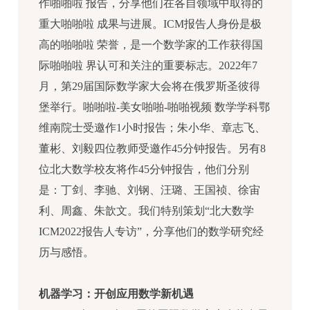
作啪啪啦 报告，分享他们在各自领域中取得的
重大啪啪啦 成果与进展。ICM报告人身份是极
高的啪啪啦 荣誉，是一个数学家的工作获得国
际啪啪啦 界认可和关注的重要标志。
2022年7
月，第29届国际数学家大会将在俄罗斯圣彼得
堡举行。啪啪啦-美女啪啪-啪啪视频 数学学科鄂
维南院士受邀作1小时报告；朱小华、章志飞、
董彬、刘毅四位教师受邀作45分钟报告。另有8
位北大数学校友将作45分钟报告，他们分别
是：丁剑、李驰、刘钢、汪璐、王国祯、徐宙
利、周鑫、朱歆文。我们特别策划“北大数学
ICM2022报告人专访”，分享他们的数学研究经
历与感悟。
机器学习：开创应用数学新机遇