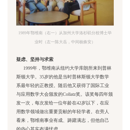
1989年鄂维南（右一）从加州大学洛杉矶分校博士毕
业时（左一陈大岳，中间杨焕安）
疑虑、坚持与求索
1999年，鄂维南从纽约大学库朗所来到普林
斯顿大学。35岁的他是当时普林斯顿大学数学
系最年轻的正教授。随后他又获得了国际工业
与应用数学大会颁发的Collatz奖。该奖每四年颁
发一次，每次发给一位年龄在42岁以下，在应
用数学领域做出重要贡献的年轻学者。在旁人
看来，鄂维南事业有成、踌躇满志，但他自己
的内心其实布满忧虑。