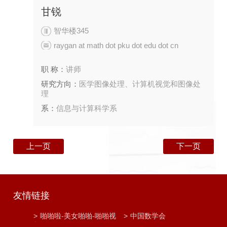
甘锐
智华楼345
raygan at math dot pku dot edu dot cn
职 称：
讲师
研究方向：
医学图像处理、计算机视觉和图像处
理
系：
信息与计算科学系
上一页
下一页
友情链接
>
啪啪啦-美女啪啪-啪啪视
>
中国数学会
频