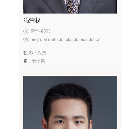
冯荣权
智华楼303
fengrq at math dot pku dot edu dot cn
职 称：
教授
系：
数学系