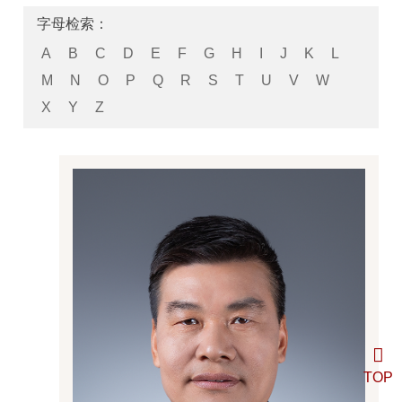
字母检索：
A
B
C
D
E
F
G
H
I
J
K
L
M
N
O
P
Q
R
S
T
U
V
W
X
Y
Z
TOP