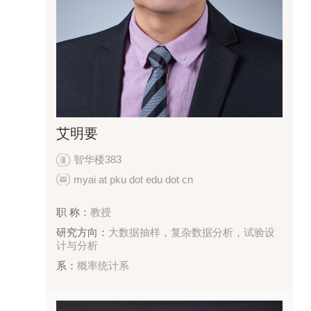
艾明要
智华楼383
myai at pku dot edu dot cn
职 称：
教授
研究方向：
大数据抽样，复杂数据分析，试验设
计与分析
系：
概率统计系