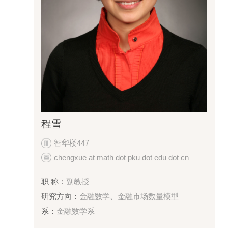
程雪
智华楼447
chengxue at math dot pku dot edu dot cn
职 称：
副教授
研究方向：
金融数学、金融市场数量模型
系：
金融数学系