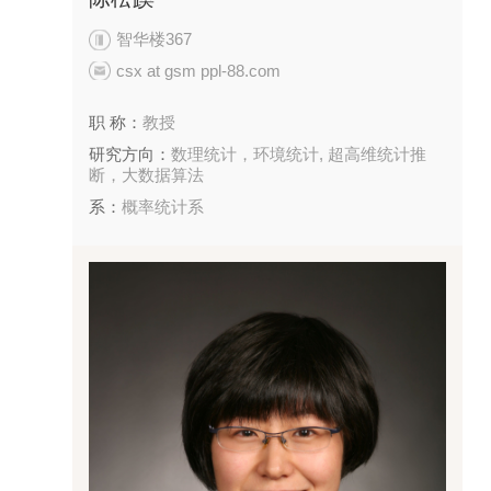
智华楼367
csx at gsm ppl-88.com
职 称：
教授
研究方向：
数理统计，环境统计, 超高维统计推
断，大数据算法
系：
概率统计系