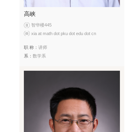
高峡
智华楼445
xia at math dot pku dot edu dot cn
职 称：
讲师
系：
数学系