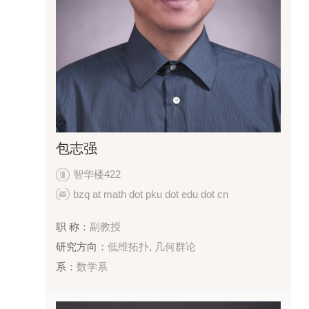
包志强
智华楼422
bzq at math dot pku dot edu dot cn
职 称：
副教授
研究方向：
低维拓扑, 几何群论
系：
数学系