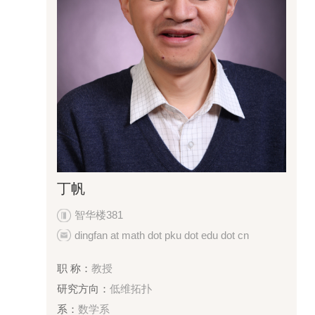
丁帆
智华楼381
dingfan at math dot pku dot edu dot cn
职 称：
教授
研究方向：
低维拓扑
系：
数学系