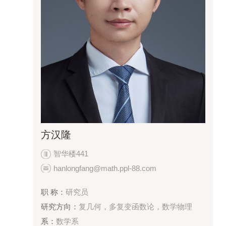
方汉隆
智华楼441
hanlongfang@math.ppl-88.com
职 称：
研究员
研究方向：
复几何，多复变函数论，数学物理
系：
数学系