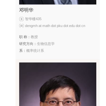
邓明华
智华楼435
dengmh at math dot pku dot edu dot cn
职 称：
教授
研究方向：
生物信息学
系：
概率统计系