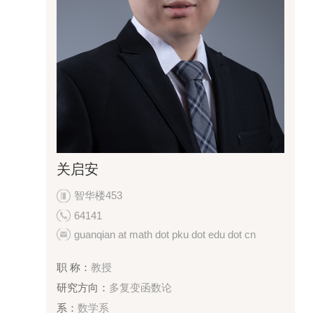
关启安
智华楼453
64141
guanqian at math dot pku dot edu dot cn
职 称：
教授
研究方向：
多复变函数论
系：
数学系