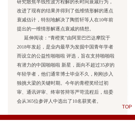
研究散焦半线性波方程解的长时间衰减行为，
改进了现有的结果并得到了低维情形解的逐点
衰减估计，特别地解决了陶哲轩等人在10年前
提出的一维情形解逐点衰减的猜想。
延伸阅读：“青橙奖”由阿里巴巴达摩院于
2018年发起，是业内最早为发掘中国青年学者
而设立的公益性啪啪啦 评选，旨在支持啪啪啦
有潜力的中国啪啪啦 新星，面向不超过35岁的
年轻学者，他们通常博士毕业不久，刚刚步入
独挑大梁的关键时期。今年的青橙奖经过初
审、通讯评审、终审答辩等严苛流程后，组委
会从365位参评人中选出了10名获奖者。
TOP
友情链接